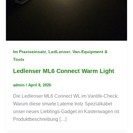
,
,
Im Praxiseinsatz
LedLenser
Van-Equipment &
Tools
Ledlenser ML6 Connect Warm Light
admin
/
April 8, 2026
Die Ledlenser ML6 Connect WL im Vanlife-Check:
Warum diese smarte Laterne trotz Spezialkabel
unser neues Lieblings-Gadget im Kastenwagen ist
Produktbeschreibung […]