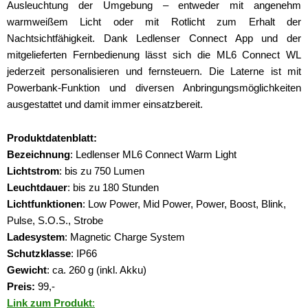
Ausleuchtung der Umgebung – entweder mit angenehm
warmweißem Licht oder mit Rotlicht zum Erhalt der
Nachtsichtfähigkeit. Dank Ledlenser Connect App und der
mitgelieferten Fernbedienung lässt sich die ML6 Connect WL
jederzeit personalisieren und fernsteuern. Die Laterne ist mit
Powerbank-Funktion und diversen Anbringungsmöglichkeiten
ausgestattet und damit immer einsatzbereit.
Produktdatenblatt:
Bezeichnung
: Ledlenser ML6 Connect Warm Light
Lichtstrom
: bis zu 750 Lumen
Leuchtdauer
: bis zu 180 Stunden
Lichtfunktionen
: Low Power, Mid Power, Power, Boost, Blink,
Pulse, S.O.S., Strobe
Ladesystem
: Magnetic Charge System
Schutzklasse
: IP66
Gewicht
: ca. 260 g (inkl. Akku)
Preis:
9
9,-
Link zum Produkt
: