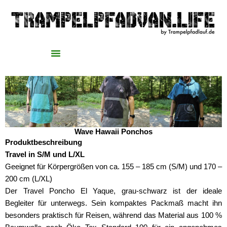
Zum
Inhalt
springen
Wave Hawaii Ponchos
Produktbeschreibung
Travel in
S/M und L/XL
Geeignet für Körpergrößen von ca. 155 – 185 cm (S/M) und 170 –
200 cm (L/XL)
Der Travel Poncho El Yaque, grau-schwarz ist der ideale
Begleiter für unterwegs. Sein kompaktes Packmaß macht ihn
besonders praktisch für Reisen, während das Material aus 100 %