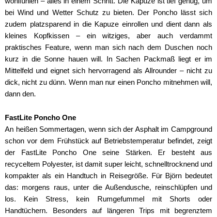
wohlfühlen – alles in einem Schritt. Die Kapuze ist tief genug, um
bei Wind und Wetter Schutz zu bieten. Der Poncho lässt sich
zudem platzsparend in die Kapuze einrollen und dient dann als
kleines Kopfkissen – ein witziges, aber auch verdammt
praktisches Feature, wenn man sich nach dem Duschen noch
kurz in die Sonne hauen will. In Sachen Packmaß liegt er im
Mittelfeld und eignet sich hervorragend als Allrounder – nicht zu
dick, nicht zu dünn. Wenn man nur einen Poncho mitnehmen will,
dann den.
FastLite Poncho One
An heißen Sommertagen, wenn sich der Asphalt im Campground
schon vor dem Frühstück auf Betriebstemperatur befindet, zeigt
der FastLite Poncho One seine Stärken. Er besteht aus
recyceltem Polyester, ist damit super leicht, schnelltrocknend und
kompakter als ein Handtuch in Reisegröße. Für Björn bedeutet
das: morgens raus, unter die Außendusche, reinschlüpfen und
los. Kein Stress, kein Rumgefummel mit Shorts oder
Handtüchern. Besonders auf längeren Trips mit begrenztem