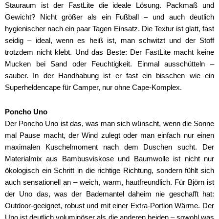
Stauraum ist der FastLite die ideale Lösung. Packmaß und
Gewicht? Nicht größer als ein Fußball – und auch deutlich
hygienischer nach ein paar Tagen Einsatz. Die Textur ist glatt, fast
seidig – ideal, wenn es heiß ist, man schwitzt und der Stoff
trotzdem nicht klebt. Und das Beste: Der FastLite macht keine
Mucken bei Sand oder Feuchtigkeit. Einmal ausschütteln –
sauber. In der Handhabung ist er fast ein bisschen wie ein
Superheldencape für Camper, nur ohne Cape-Komplex.
Poncho Uno
Der Poncho Uno ist das, was man sich wünscht, wenn die Sonne
mal Pause macht, der Wind zulegt oder man einfach nur einen
maximalen Kuschelmoment nach dem Duschen sucht. Der
Materialmix aus Bambusviskose und Baumwolle ist nicht nur
ökologisch ein Schritt in die richtige Richtung, sondern fühlt sich
auch sensationell an – weich, warm, hautfreundlich. Für Björn ist
der Uno das, was der Bademantel daheim nie geschafft hat:
Outdoor-geeignet, robust und mit einer Extra-Portion Wärme. Der
Uno ist deutlich voluminöser als die anderen beiden – sowohl was