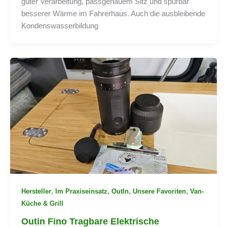
guter Verarbeitung, passgenauem Sitz und spürbar
besserer Wärme im Fahrerhaus. Auch die ausbleibende
Kondenswasserbildung
,
,
,
,
Hersteller
Im Praxiseinsatz
OutIn
Unsere Favoriten
Van-
Küche & Grill
Outin Fino Tragbare Elektrische