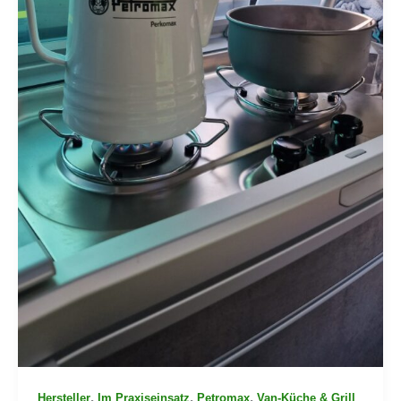
,
,
,
Hersteller
Im Praxiseinsatz
Petromax
Van-Küche & Grill