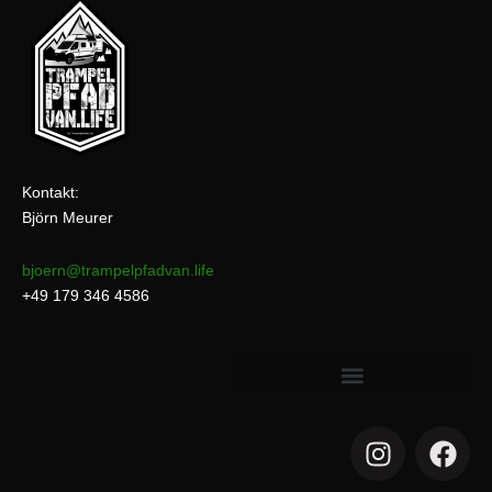
Kontakt:
Björn Meurer
bjoern@trampelpfadvan.life
+49 179 346 4586
I
F
n
a