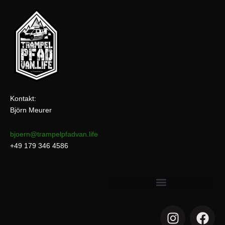
Kontakt:
Björn Meurer
bjoern@trampelpfadvan.life
+49 179 346 4586
I
F
n
a