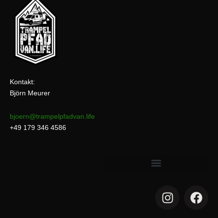
Kontakt:
Björn Meurer
bjoern@trampelpfadvan.life
+49 179 346 4586
I
F
n
a
s
c