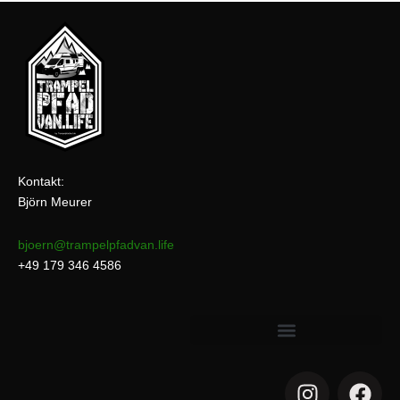
Kontakt:
Björn Meurer
bjoern@trampelpfadvan.life
+49 179 346 4586
I
F