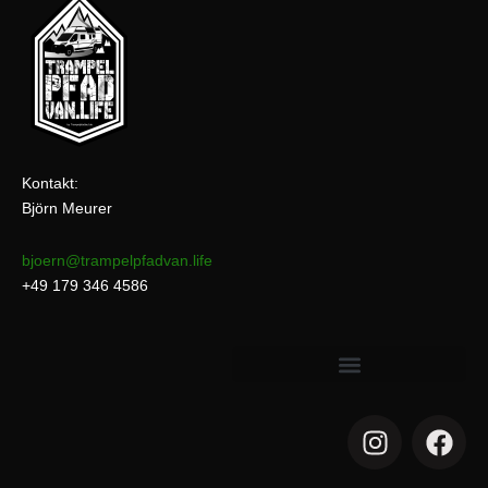
Kontakt:
Björn Meurer
bjoern@trampelpfadvan.life
+49 179 346 4586
I
F
n
a
s
c