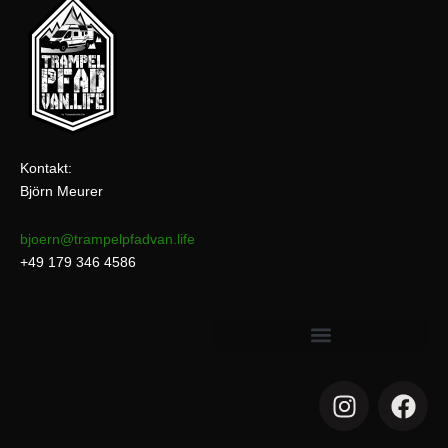
Kontakt:
Björn Meurer
bjoern@trampelpfadvan.life
+49 179 346 4586
I
F
n
a
s
c