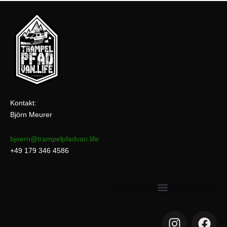
Kontakt:
Björn Meurer
bjoern@trampelpfadvan.life
+49 179 346 4586
I
F