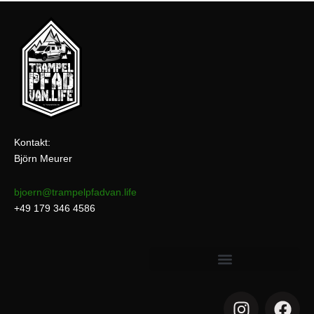
Kontakt:
Björn Meurer
bjoern@trampelpfadvan.life
+49 179 346 4586
I
F