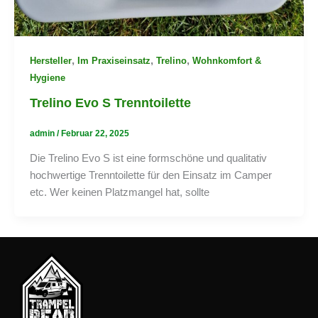
,
,
,
Hersteller
Im Praxiseinsatz
Trelino
Wohnkomfort &
Hygiene
Trelino Evo S Trenntoilette
admin
/
Februar 22, 2025
Die Trelino Evo S ist eine formschöne und qualitativ
hochwertige Trenntoilette für den Einsatz im Camper
etc. Wer keinen Platzmangel hat, sollte