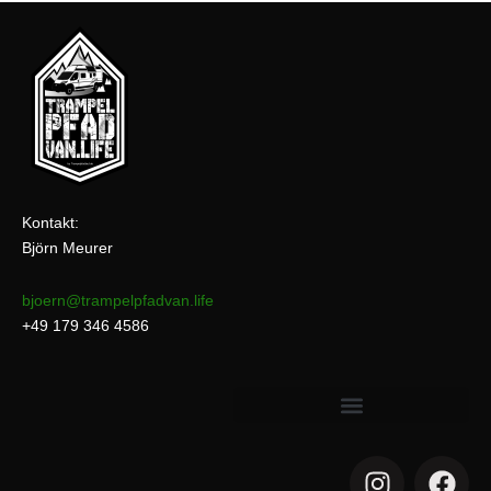
Kontakt:
Björn Meurer
bjoern@trampelpfadvan.life
+49 179 346 4586
I
F