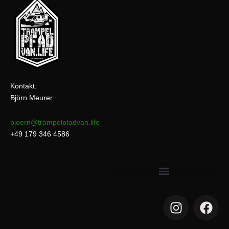
Kontakt:
Björn Meurer
bjoern@trampelpfadvan.life
+49 179 346 4586
I
F
n
a
s
c