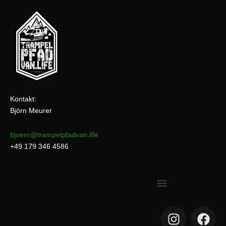
Kontakt:
Björn Meurer
bjoern@trampelpfadvan.life
+49 179 346 4586
I
F
n
a