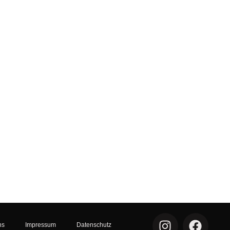
I
F
ns
Impressum
Datenschutz