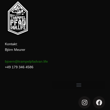
Kontakt:
Björn Meurer
bjoern@trampelpfadvan.life
+49 179 346 4586
I
F
n
a