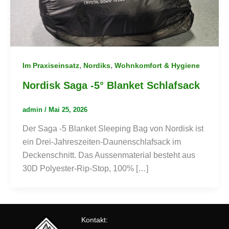
,
,
Im Praxiseinsatz
Nordiks
Wohnkomfort & Hygiene
Nordisk Saga -5° Blanket Schlafsack
admin
/
Mai 25, 2026
Der Saga -5 Blanket Sleeping Bag von Nordisk ist
ein Drei-Jahreszeiten-Daunenschlafsack im
Deckenschnitt. Das Aussenmaterial besteht aus
30D Polyester-Rip-Stop, 100% […]
Kontakt: