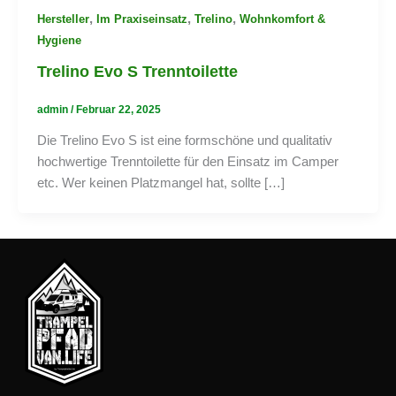
,
,
,
Hersteller
Im Praxiseinsatz
Trelino
Wohnkomfort &
Hygiene
Trelino Evo S Trenntoilette
admin
/
Februar 22, 2025
Die Trelino Evo S ist eine formschöne und qualitativ
hochwertige Trenntoilette für den Einsatz im Camper
etc. Wer keinen Platzmangel hat, sollte […]