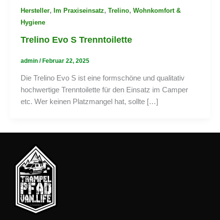
,
,
,
Hersteller
Im Praxiseinsatz
Trelino
Wohnkomfort &
Hygiene
Trelino Evo S Trenntoilette
admin
/
Februar 22, 2025
Die Trelino Evo S ist eine formschöne und qualitativ
hochwertige Trenntoilette für den Einsatz im Camper
etc. Wer keinen Platzmangel hat, sollte […]