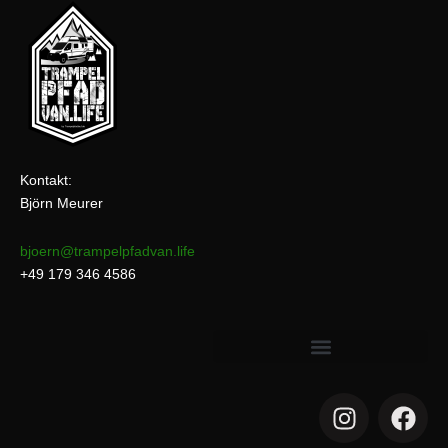
Kontakt:
Björn Meurer
bjoern@trampelpfadvan.life
+49 179 346 4586
I
F
n
a