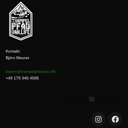
Kontakt:
Björn Meurer
bjoern@trampelpfadvan.life
+49 179 346 4586
I
F
n
a