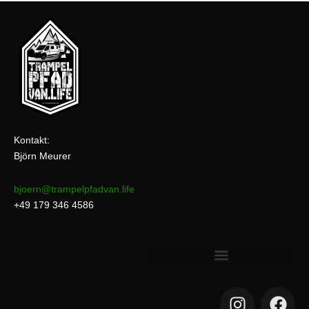
Kontakt:
Björn Meurer
bjoern@trampelpfadvan.life
+49 179 346 4586
I
F