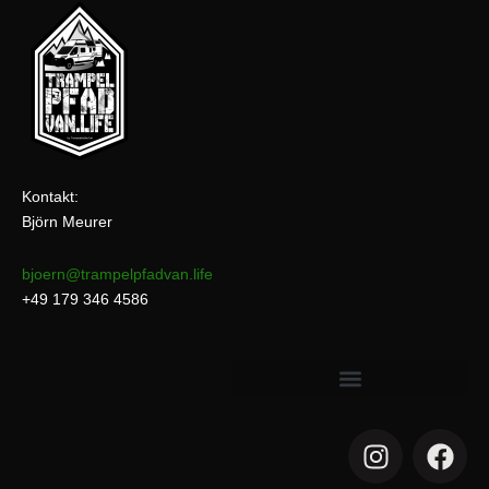
Kontakt:
Björn Meurer
bjoern@trampelpfadvan.life
+49 179 346 4586
I
F
n
a