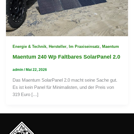
,
,
,
Energie & Technik
Hersteller
Im Praxiseinsatz
Maentum
Maentum 240 Wp Faltbares SolarPanel 2.0
admin
/
Mai 22, 2026
Das Maentum SolarPanel 2.0 macht seine Sache gut.
Es ist kein Panel für Minimalisten, und der Preis von
319 Euro […]