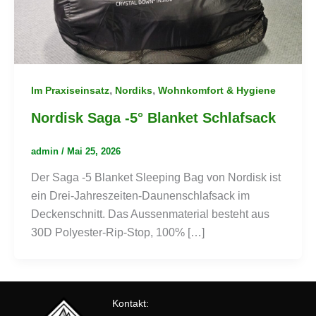
,
,
Im Praxiseinsatz
Nordiks
Wohnkomfort & Hygiene
Nordisk Saga -5° Blanket Schlafsack
admin
/
Mai 25, 2026
Der Saga -5 Blanket Sleeping Bag von Nordisk ist
ein Drei-Jahreszeiten-Daunenschlafsack im
Deckenschnitt. Das Aussenmaterial besteht aus
30D Polyester-Rip-Stop, 100% […]
Kontakt: