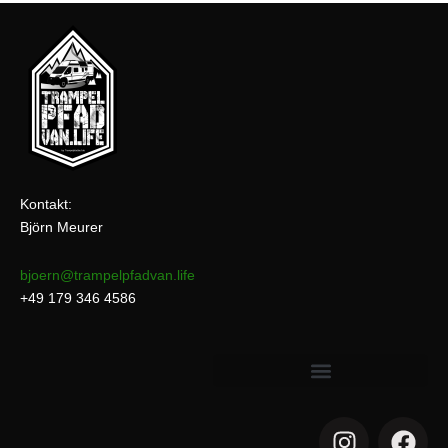
Kontakt:
Björn Meurer
bjoern@trampelpfadvan.life
+49 179 346 4586
I
F