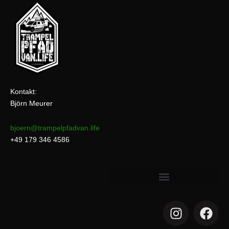
Kontakt:
Björn Meurer
bjoern@trampelpfadvan.life
+49 179 346 4586
I
F
n
a