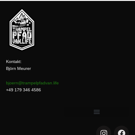
Kontakt:
Björn Meurer
bjoern@trampelpfadvan.life
+49 179 346 4586
I
F