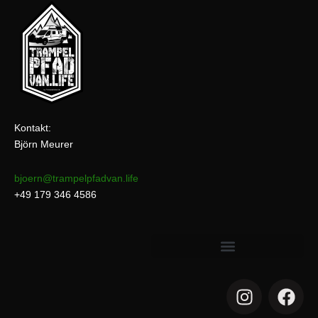
Kontakt:
Björn Meurer
bjoern@trampelpfadvan.life
+49 179 346 4586
I
F
n
a