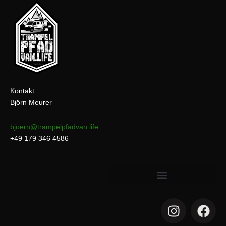
Kontakt:
Björn Meurer
bjoern@trampelpfadvan.life
+49 179 346 4586
I
F
n
a