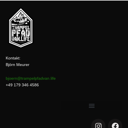
Kontakt:
Björn Meurer
bjoern@trampelpfadvan.life
+49 179 346 4586
I
F