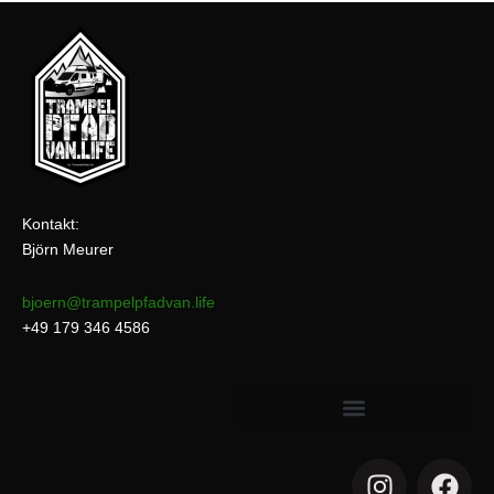
Kontakt:
Björn Meurer
bjoern@trampelpfadvan.life
+49 179 346 4586
I
F