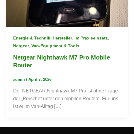
,
,
,
Energie & Technik
Hersteller
Im Praxiseinsatz
,
Netgear
Van-Equipment & Tools
Netgear Nighthawk M7 Pro Mobile
Router
admin
/
April 7, 2026
Der NETGEAR Nighthawk M7 Pro ist ohne Frage
der „Porsche“ unter den mobilen Routern. Für uns
ist er im Van-Alltag […]