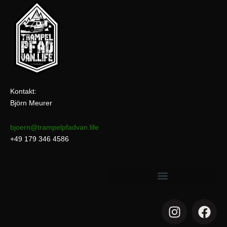
Kontakt:
Björn Meurer
bjoern@trampelpfadvan.life
+49 179 346 4586
I
F
n
a