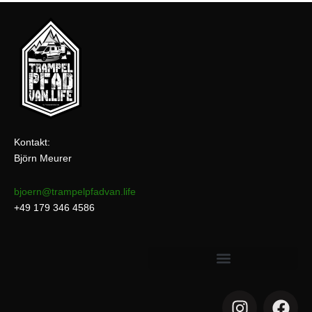
Kontakt:
Björn Meurer
bjoern@trampelpfadvan.life
+49 179 346 4586
I
F