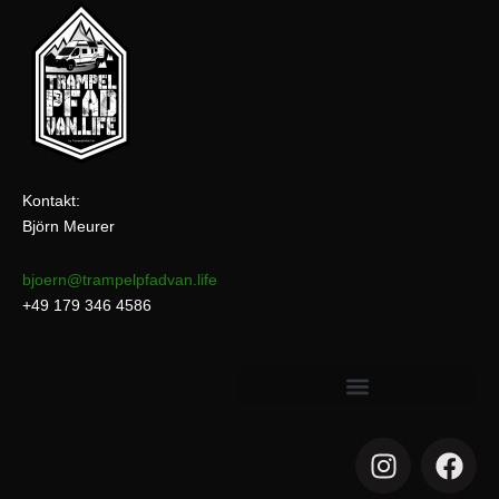
Kontakt:
Björn Meurer
bjoern@trampelpfadvan.life
+49 179 346 4586
I
F
n
a