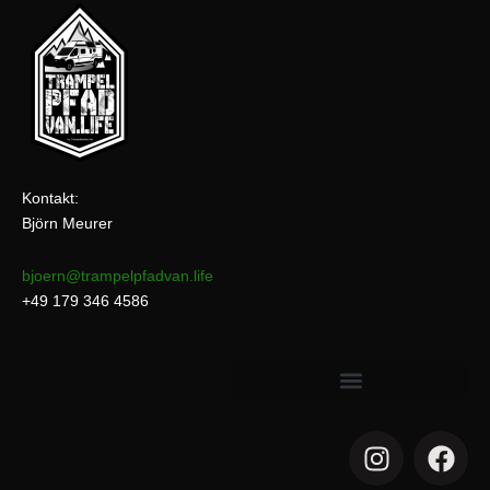
Kontakt:
Björn Meurer
bjoern@trampelpfadvan.life
+49 179 346 4586
I
F
n
a