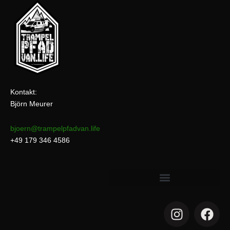
Kontakt:
Björn Meurer
bjoern@trampelpfadvan.life
+49 179 346 4586
I
F
n
a