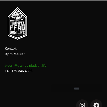
Kontakt:
Björn Meurer
bjoern@trampelpfadvan.life
+49 179 346 4586
I
F