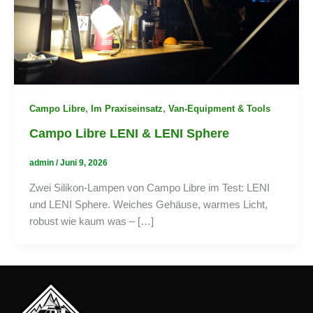
,
,
Campo Libre
Im Praxiseinsatz
Van-Equipment & Tools
Campo Libre LENI & LENI Sphere
admin
/
Juni 9, 2026
Zwei Silikon-Lampen von Campo Libre im Test: LENI
und LENI Sphere. Weiches Gehäuse, warmes Licht,
robust wie kaum was – […]