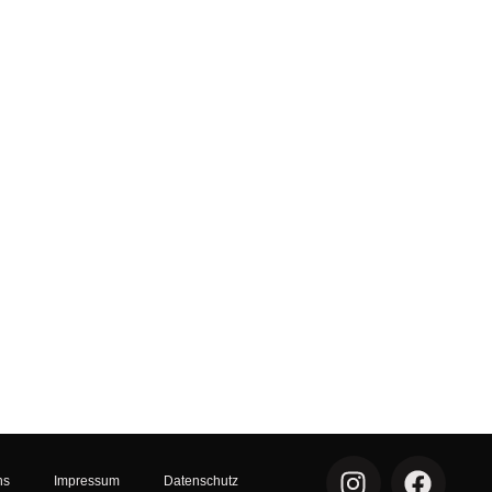
I
F
ns
Impressum
Datenschutz